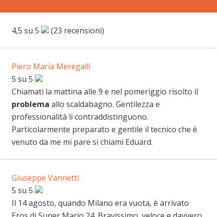
4,5 su 5
(23 recensioni)
Piero Maria Meregalli
5 su 5
Chiamati la mattina alle 9 e nel pomeriggio risolto il
problema
allo scaldabagno. Gentilezza e
professionalità li contraddistinguono.
Particolarmente preparato e gentile il tecnico che è
venuto da me mi pare si chiami Eduard.
Giuseppe Vannetti
5 su 5
Il 14 agosto, quando Milano era vuota, è arrivato
Eros di Super Mario 24. Bravissimo, veloce e davvero